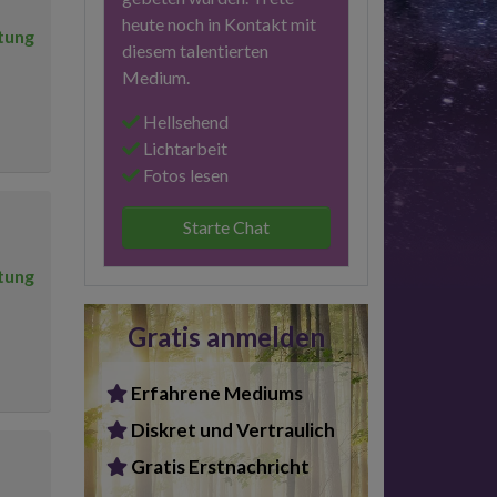
heute noch in Kontakt mit
tung
diesem talentierten
Medium.
Hellsehend
Lichtarbeit
Fotos lesen
Starte Chat
tung
Gratis anmelden
Erfahrene Mediums
Diskret und Vertraulich
Gratis Erstnachricht