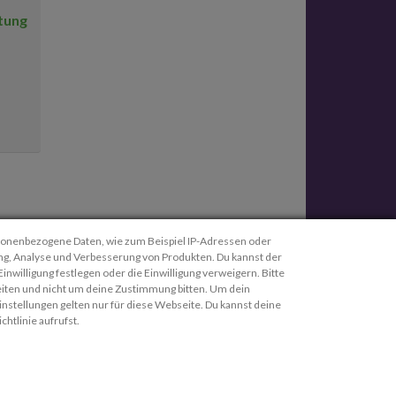
tung
ersonenbezogene Daten, wie zum Beispiel IP-Adressen oder
Rechtl. Informationen
lung, Analyse und Verbesserung von Produkten. Du kannst der
willigung festlegen oder die Einwilligung verweigern. Bitte
AGBs
iten und nicht um deine Zustimmung bitten. Um dein
instellungen gelten nur für diese Webseite. Du kannst deine
Datenschutzrichtlinie
htlinie aufrufst.
Impressum
Cookie-Richtlinie
ch