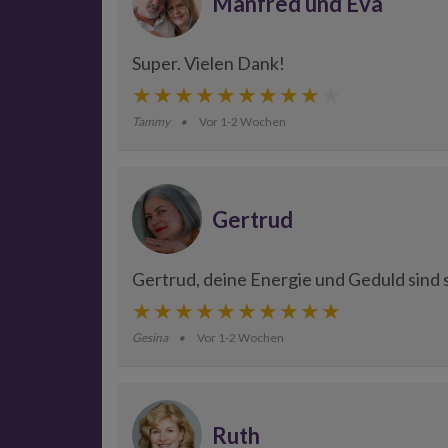
Manfred und Eva
Super. Vielen Dank!
Tammy
Vor 1-2 Wochen
Gertrud
Gertrud, deine Energie und Geduld sind so
Gesina
Vor 1-2 Wochen
Ruth