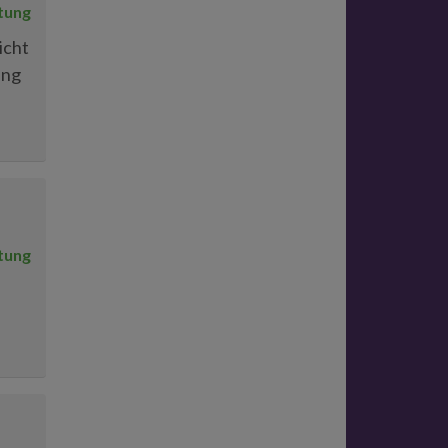
tung
icht
ung
tung