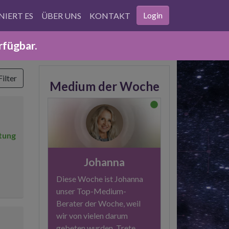
Login
NIERT ES
ÜBER UNS
KONTAKT
fügbar.
ilter
Medium der Woche
tung
Johanna
Diese Woche ist Johanna
unser Top-Medium-
Berater der Woche, weil
wir von vielen darum
gebeten wurden. Trete