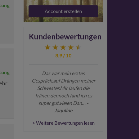
tung
Account erstellen
Kundenbewertungen
8.9 / 10
tung
Das war mein erstes
Gespräch,auf Drängen meiner
sehr
Schwester.Mir laufen die
Tränen,dennoch fand ich es
super gut.vielen Dan…
-
Jaquline
> Weitere Bewertungen lesen