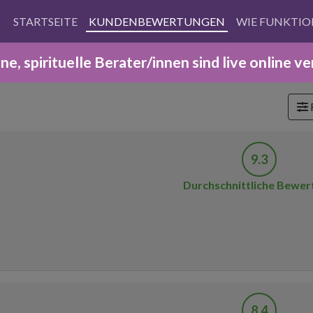
STARTSEITE
KUNDENBEWERTUNGEN
WIE FUNKTIO
ne, spirituelle Berater/innen sind live online ver
F
9.3
Durchschnittliche Bewer
8.4