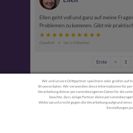
Ellen geht voll und ganz auf meine Fragen
Problemen zu kommen. Gibt mir praktisch
Claudia K.
Vor 1-2 Wochen
Erste
<
1
Wir und unsere Drittpartner speichern oder greifen auf 
Navigation
Entd
Browserdaten. Wir verwenden diese Informationen für person
Verarbeitung deiner personenbezogenen Daten für die unten 
Login
Kunde
beachte, dass einige Partner deine personenbezoge
Widerspruchsrecht gegen die Verarbeitung aufgrund eines be
Über uns
Sternz
Einstellungen je
Preise & Service
Wie funktioniert es
C