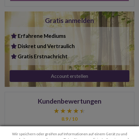
Gratis anmelden
Erfahrene Mediums
Diskret und Vertraulich
Gratis Erstnachricht
Account erstellen
Kundenbewertungen
8.9 / 10
Wir speichern oder greifen auf Informationen auf einem Gerät zu und
Das war mein erstes Gespräch,auf Drängen meiner