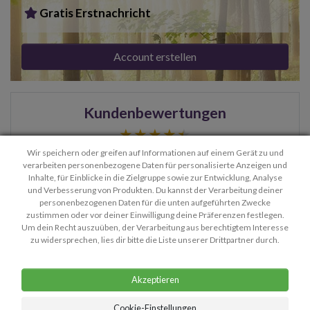
Gratis Erstnachricht
Account erstellen
Kundenbewertungen
8.9 / 10
Wir speichern oder greifen auf Informationen auf einem Gerät zu und
verarbeiten personenbezogene Daten für personalisierte Anzeigen und
Inhalte, für Einblicke in die Zielgruppe sowie zur Entwicklung, Analyse
und Verbesserung von Produkten. Du kannst der Verarbeitung deiner
DANKE für deinen klaren u positiven Ausblick
- Lena
personenbezogenen Daten für die unten aufgeführten Zwecke
zustimmen oder vor deiner Einwilligung deine Präferenzen festlegen.
> Weitere Bewertungen lesen
Um dein Recht auszuüben, der Verarbeitung aus berechtigtem Interesse
zu widersprechen, lies dir bitte die Liste unserer Drittpartner durch.
Akzeptieren
Cookie-Einstellungen