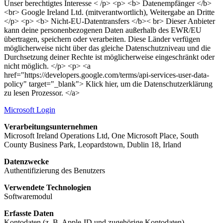
Unser berechtigtes Interesse < /p> <p> <b> Datenempfänger </b>
<br> Google Ireland Ltd. (mitverantwortlich), Weitergabe an Dritte
</p> <p> <b> Nicht-EU-Datentransfers </b>< br> Dieser Anbieter
kann deine personenbezogenen Daten außerhalb des EWR/EU
übertragen, speichern oder verarbeiten. Diese Länder verfügen
möglicherweise nicht über das gleiche Datenschutzniveau und die
Durchsetzung deiner Rechte ist möglicherweise eingeschränkt oder
nicht möglich. </p> <p> <a
href="https://developers.google.com/terms/api-services-user-data-
policy" target="_blank"> Klick hier, um die Datenschutzerklärung
zu lesen Prozessor. </a>
Microsoft Login
Verarbeitungsunternehmen
Microsoft Ireland Operations Ltd, One Microsoft Place, South
County Business Park, Leopardstown, Dublin 18, Irland
Datenzwecke
Authentifizierung des Benutzers
Verwendete Technologien
Softwaremodul
Erfasste Daten
Kontodaten (z. B. Apple-ID und zugehörige Kontodaten),