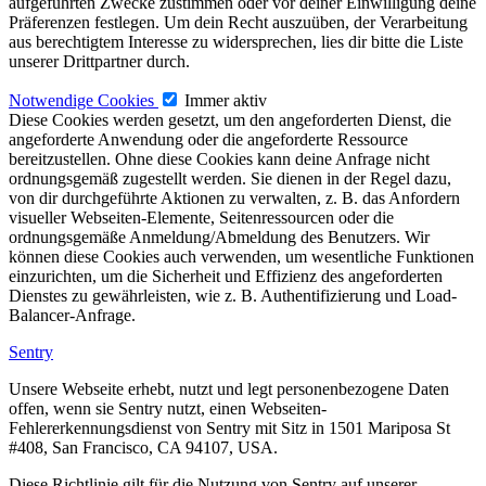
aufgeführten Zwecke zustimmen oder vor deiner Einwilligung deine
Präferenzen festlegen. Um dein Recht auszuüben, der Verarbeitung
aus berechtigtem Interesse zu widersprechen, lies dir bitte die Liste
unserer Drittpartner durch.
Notwendige Cookies
Immer aktiv
Diese Cookies werden gesetzt, um den angeforderten Dienst, die
angeforderte Anwendung oder die angeforderte Ressource
bereitzustellen. Ohne diese Cookies kann deine Anfrage nicht
ordnungsgemäß zugestellt werden. Sie dienen in der Regel dazu,
von dir durchgeführte Aktionen zu verwalten, z. B. das Anfordern
visueller Webseiten-Elemente, Seitenressourcen oder die
ordnungsgemäße Anmeldung/Abmeldung des Benutzers. Wir
können diese Cookies auch verwenden, um wesentliche Funktionen
einzurichten, um die Sicherheit und Effizienz des angeforderten
Dienstes zu gewährleisten, wie z. B. Authentifizierung und Load-
Balancer-Anfrage.
Sentry
Unsere Webseite erhebt, nutzt und legt personenbezogene Daten
offen, wenn sie Sentry nutzt, einen Webseiten-
Fehlererkennungsdienst von Sentry mit Sitz in 1501 Mariposa St
#408, San Francisco, CA 94107, USA.
Diese Richtlinie gilt für die Nutzung von Sentry auf unserer