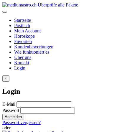
Überprüfe alle Pakete
Startseite
Postfach
Mein Account
Horoskope
Favoriten
Kundenbewertungen
Wie funktioniert es
Über uns
Kontakt
Login
×
Login
E-Mail
Passwort
Anmelden
Passwort vergessen?
oder