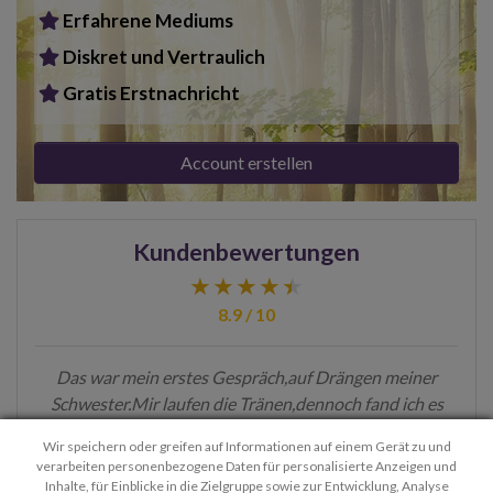
Erfahrene Mediums
Diskret und Vertraulich
Gratis Erstnachricht
Account erstellen
Kundenbewertungen
8.9 / 10
Das war mein erstes Gespräch,auf Drängen meiner
Schwester.Mir laufen die Tränen,dennoch fand ich es
super gut.vielen Dan…
- Jaquline
Wir speichern oder greifen auf Informationen auf einem Gerät zu und
verarbeiten personenbezogene Daten für personalisierte Anzeigen und
> Weitere Bewertungen lesen
Inhalte, für Einblicke in die Zielgruppe sowie zur Entwicklung, Analyse