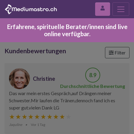
Erfahrene, spirituelle Berater/innen sind live
online verfügbar.
Kundenbewertungen
Filter
8.9
Christine
Durchschnittliche Bewertung
Das war mein erstes Gespräch,auf Drängen meiner
Schwester.Mir laufen die Tränen,dennoch fand ich es
super gut.vielen Dank LG
Jaquline
Vor 1 Tag