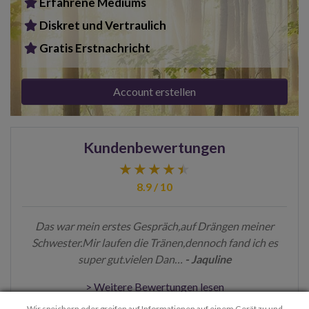
Erfahrene Mediums
Diskret und Vertraulich
Gratis Erstnachricht
Account erstellen
Kundenbewertungen
8.9 / 10
Das war mein erstes Gespräch,auf Drängen meiner
Schwester.Mir laufen die Tränen,dennoch fand ich es
super gut.vielen Dan…
- Jaquline
> Weitere Bewertungen lesen
Wir speichern oder greifen auf Informationen auf einem Gerät zu und