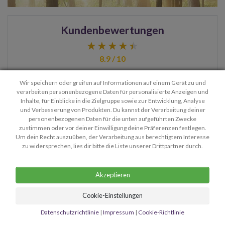
Kundenbewertungen
8.9 / 10
Wir speichern oder greifen auf Informationen auf einem Gerät zu und
verarbeiten personenbezogene Daten für personalisierte Anzeigen und
> Weitere Bewertungen lesen
Inhalte, für Einblicke in die Zielgruppe sowie zur Entwicklung, Analyse
und Verbesserung von Produkten. Du kannst der Verarbeitung deiner
personenbezogenen Daten für die unten aufgeführten Zwecke
zustimmen oder vor deiner Einwilligung deine Präferenzen festlegen.
Kontakt
Privatsphäre
Um dein Recht auszuüben, der Verarbeitung aus berechtigtem Interesse
zu widersprechen, lies dir bitte die Liste unserer Drittpartner durch.
Allgemeine Geschäftsbedingungen
Firmendetails
Akzeptieren
Copyright © 2026 Mediumastro.ch - Kundenservice:
anna@mediumastro.ch
Cookie-Einstellungen
Alle Rechte vorbehalten. Nur für spirituelle Kommunikationszwecke.
Datenschutzrichtlinie
|
Impressum
|
Cookie-Richtlinie
Mindestalter: 18 Jahre.