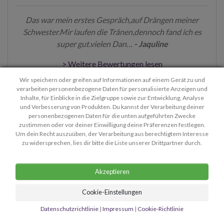
Das war mein erstes Gespräch,auf Drängen meiner
Schwester.Mir laufen die Tränen,dennoch fand ich es
super gut.vielen Dan…
- Jaquline
> Weitere Bewertungen lesen
Wir speichern oder greifen auf Informationen auf einem Gerät zu und
verarbeiten personenbezogene Daten für personalisierte Anzeigen und
Inhalte, für Einblicke in die Zielgruppe sowie zur Entwicklung, Analyse
und Verbesserung von Produkten. Du kannst der Verarbeitung deiner
personenbezogenen Daten für die unten aufgeführten Zwecke
zustimmen oder vor deiner Einwilligung deine Präferenzen festlegen.
Kontakt
Privatsphäre
Um dein Recht auszuüben, der Verarbeitung aus berechtigtem Interesse
zu widersprechen, lies dir bitte die Liste unserer Drittpartner durch.
Allgemeine Geschäftsbedingungen
Firmendetails
Akzeptieren
Copyright © 2026 Mediumastro.ch - Kundenservice:
anna@mediumastro.ch
Cookie-Einstellungen
Alle Rechte vorbehalten. Nur für spirituelle Kommunikationszwecke.
Datenschutzrichtlinie
|
Impressum
|
Cookie-Richtlinie
Mindestalter: 18 Jahre.